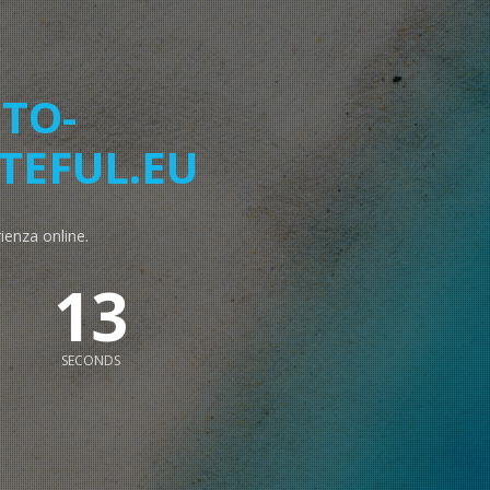
TO-
TEFUL.EU
rienza online.
12
SECONDS