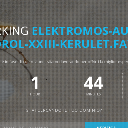
RKING
ELEKTROMOS-AU
ROL-XXIII-KERULET.FA
o è in fase di costruzione, stiamo lavorando per offrirti la miglior espe
1
44
HOUR
MINUTES
STAI CERCANDO IL TUO DOMINIO?