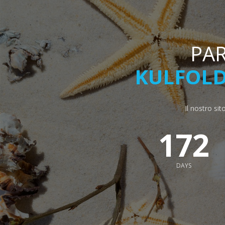
PA
KULFOLD
Il nostro sit
172
DAYS